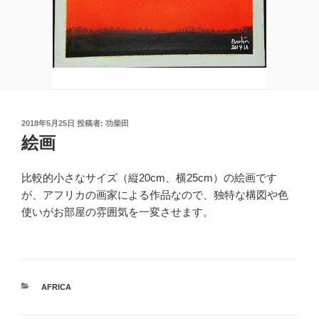
投
2018年5月25日
投稿者:
功柴田
稿
絵画
日:
比較的小さなサイズ（縦20cm、横25cm）の絵画です
が、アフリカの画家による作品なので、独特な構図や色
使いがお部屋の雰囲気を一変させます。
カ
AFRICA
テ
ゴ