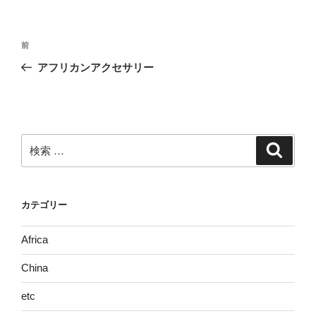
リ
ー
投
過
前
稿
去
アフリカンアクセサリー
ナ
の
ビ
投
稿
ゲ
ー
検
検
シ
索
索:
ョ
ン
カテゴリー
Africa
China
etc