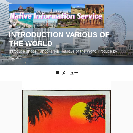
コ
ン
テ
ン
ツ
INTRODUCTION VARIOUS OF
へ
THE WORLD
ス
Introduce shops Yahoo! shop "Various of the World Produce by
キ
NEISA".
ッ
プ
メニュー